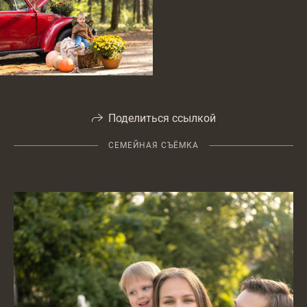
Поделиться ссылкой
СЕМЕЙНАЯ СЪЁМКА