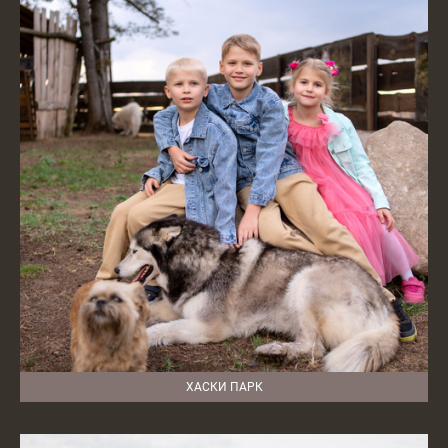
ХАСКИ ПАРК