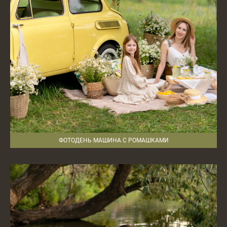
ФОТОДЕНЬ МАШИНА С РОМАШКАМИ