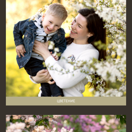
ЦВЕТЕНИЕ