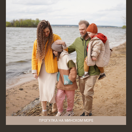
ПРОГУЛКА НА МИНСКОМ МОРЕ